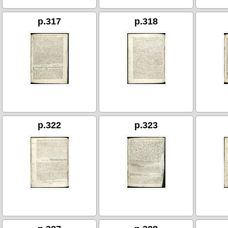
p.317
p.318
p.322
p.323