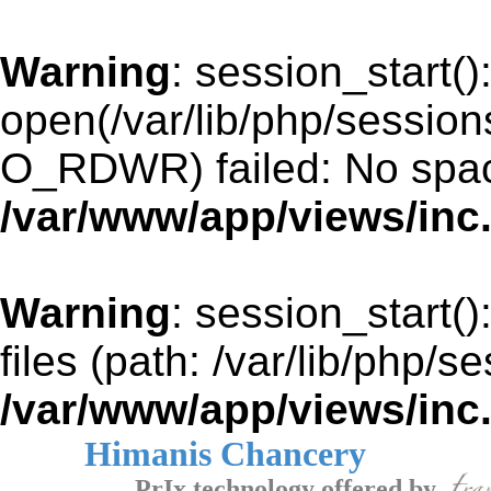
Warning
: session_start()
open(/var/lib/php/sessi
O_RDWR) failed: No space
/var/www/app/views/inc
Warning
: session_start()
files (path: /var/lib/php/s
/var/www/app/views/inc
Himanis Chancery
PrIx technology offered by