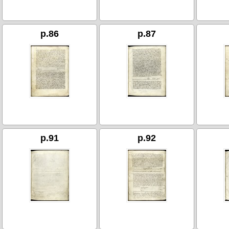
p.86
p.87
p.91
p.92