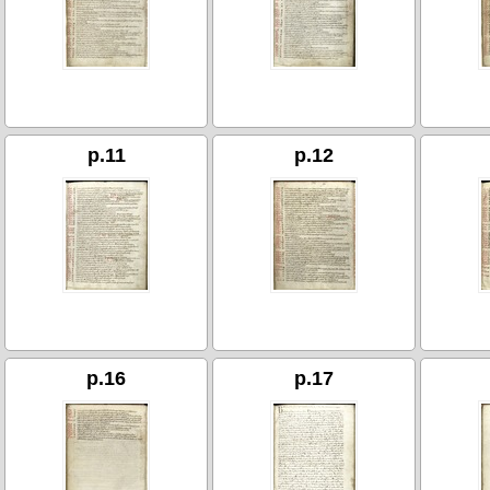
p.11
p.12
p.16
p.17