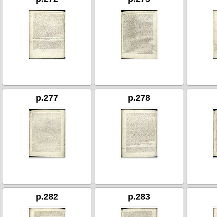
p.277
p.278
p.282
p.283