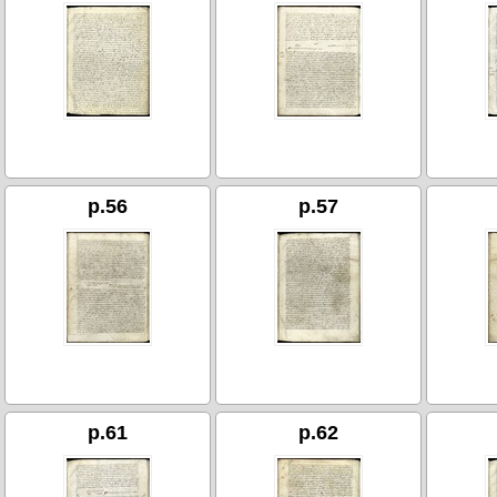
p.56
p.57
p.61
p.62