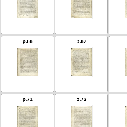
p.66
p.67
p.71
p.72