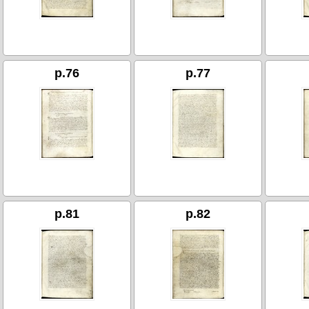
p.76
p.77
p.81
p.82