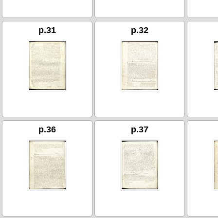
p.31
p.32
p.36
p.37