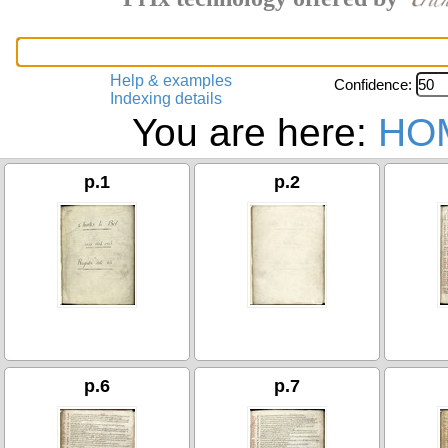
Help & examples
Confidence:
Indexing details
You are here:
HO
p.1
p.2
p.6
p.7