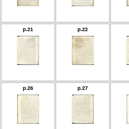
p.21
p.22
p.26
p.27