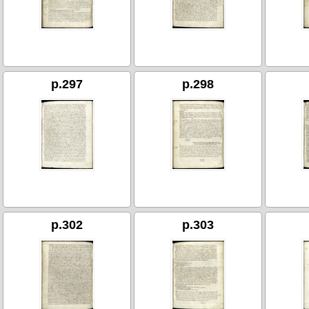
p.297
p.298
p.302
p.303