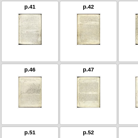
p.41
p.42
p.46
p.47
p.51
p.52